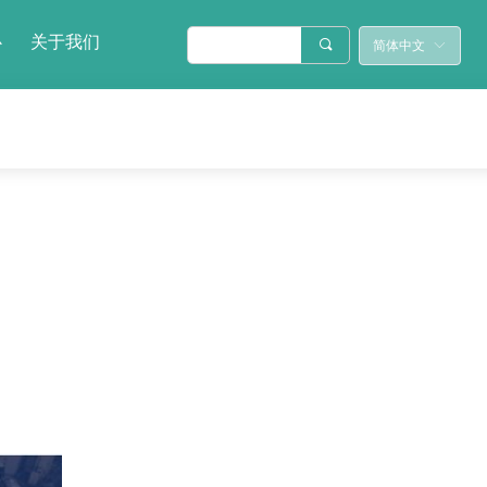
心
关于我们
끠
简体中文
ꀅ