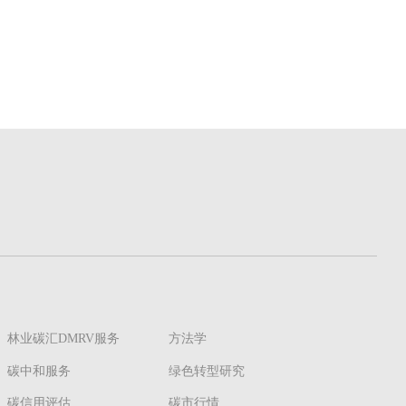
林业碳汇DMRV服务
方法学
碳中和服务
绿色转型研究
碳信用评估
碳市行情