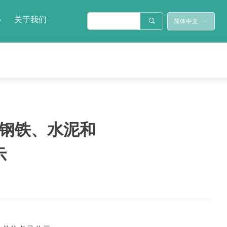
心
关于我们
끠
简体中文
ꀅ
、钢铁、水泥和
示