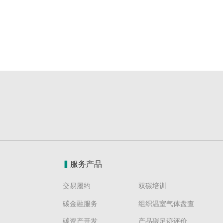
▍
服务产品
交易履约
双碳培训
碳金融服务
组织温室气体盘查
碳资产开发
产品碳足迹评价