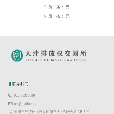
前一条：
无
ꄴ
后一条：
无
ꄲ
▍
联系我们
022-66370690
tcx@mailtcx.com
天津市经济技术开发区第三大街51号W3-AB-5层