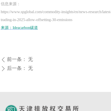
信息来源：
https://www.spglobal.com/commodity-insights/en/news-research/latest-
trading-in-2025-allow-offsetting-30-emissions
来源：Ideacarbon碳道
前一条：
无
ꄴ
后一条：
无
ꄲ