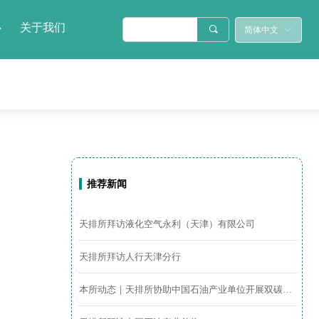
心
关于我们
끠
简体中文
ꀅ
▍
推荐新闻
天排所拜访液化空气永利（天津）有限公司
天排所拜访人行天津分行
本所动态｜天排所协助中国石油产业单位开展双碳培训