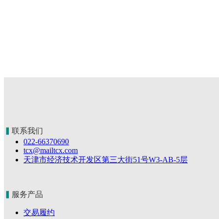
▍
联系我们
022-66370690
tcx@mailtcx.com
天津市经济技术开发区第三大街51号W3-AB-5层
▍
服务产品
交易履约